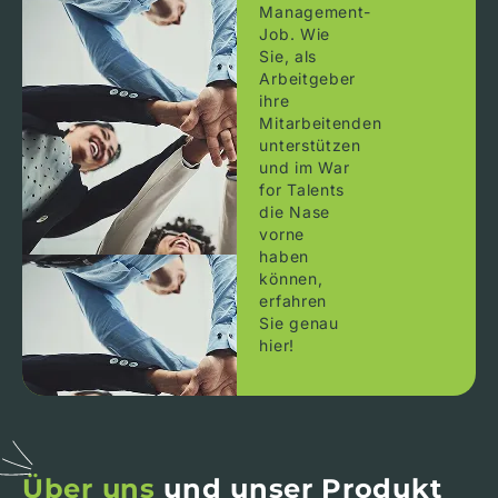
Management-
Job. Wie
Sie, als
Arbeitgeber
ihre
Mitarbeitenden
unterstützen
und im War
for Talents
die Nase
vorne
haben
können,
erfahren
Sie genau
hier!
Über uns
und unser Produkt