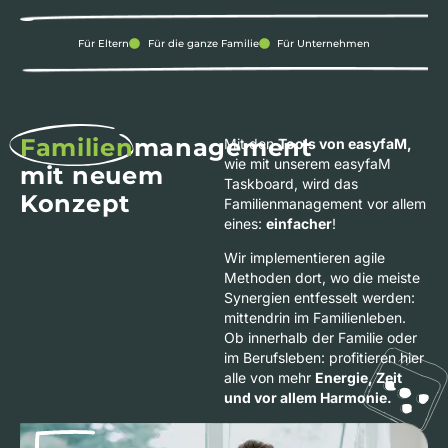
Für Eltern
Für die ganze Familie
Für Unternehmen
Familien
management
Mit den
Tools von easyfaM,
wie mit unserem easyfaM
mit neuem
Taskboard, wird das
Konzept
Familienmanagement vor allem
eines:
einfacher
!
Wir implementieren agile
Methoden dort, wo die meiste
Synergien entfesselt werden:
mittendrin im Familienleben.
Ob innerhalb der Familie oder
im Berufsleben: profitieren hier
alle von mehr
Energie, Zeit
und vor allem Harmonie.