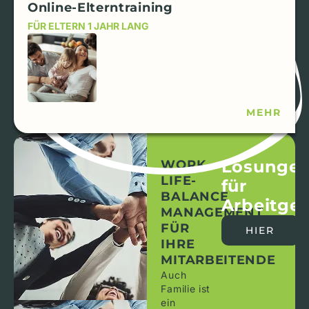
Online-Elterntraining
FÜR ELTERN 1 JAHR LANG
MEHR
Lösunge
WORK-
LIFE-
für
BALANCE
Arbeitge
MANAGEMENT
FÜR
HIER
IHRE
MITARBEITENDE
Auch
Familie ist
ein