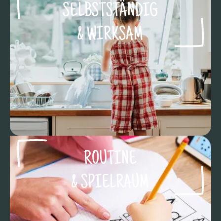
SELBSTSTÄNDIG
& WIRKSAM
ROUTINE
& SPIELRAUM​