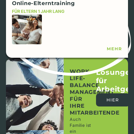
Online-Elterntraining
FÜR ELTERN 1 JAHR LANG
MEHR
Lösunge
WORK-
LIFE-
für
BALANCE
Arbeitge
MANAGEMENT
FÜR
HIER
IHRE
MITARBEITENDE
Auch
Familie ist
ein