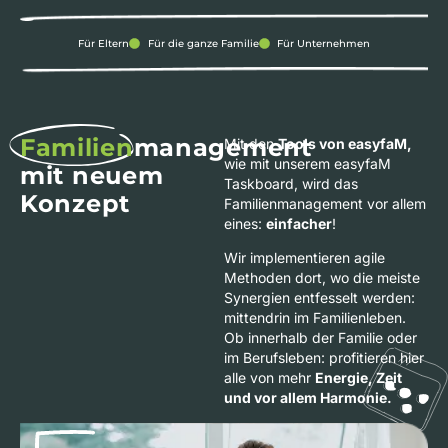
Für Eltern
Für die ganze Familie
Für Unternehmen
Familien
management
Mit den
Tools von easyfaM,
wie mit unserem easyfaM
mit neuem
Taskboard, wird das
Konzept
Familienmanagement vor allem
eines:
einfacher
!
Wir implementieren agile
Methoden dort, wo die meiste
Synergien entfesselt werden:
mittendrin im Familienleben.
Ob innerhalb der Familie oder
im Berufsleben: profitieren hier
alle von mehr
Energie, Zeit
und vor allem Harmonie.