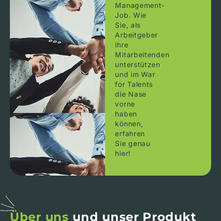
Management-
Job. Wie
Sie, als
Arbeitgeber
ihre
Mitarbeitenden
unterstützen
und im War
for Talents
die Nase
vorne
haben
können,
erfahren
Sie genau
hier!
Über uns
und unser Produkt