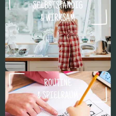
SELBSTSTÄNDIG
& WIRKSAM
ROUTINE
& SPIELRAUM​