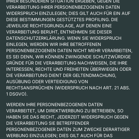
IHRER BESONDEREN SITUATION ERGEBEN, GEGEN DIE
VERARBEITUNG IHRER PERSONENBEZOGENEN DATEN
WIDERSPRUCH EINZULEGEN; DIES GILT AUCH FÜR EIN AUF
DIESE BESTIMMUNGEN GESTÜTZTES PROFILING. DIE
JEWEILIGE RECHTSGRUNDLAGE, AUF DENEN EINE
VERARBEITUNG BERUHT, ENTNEHMEN SIE DIESER
DATENSCHUTZERKLÄRUNG. WENN SIE WIDERSPRUCH
EINLEGEN, WERDEN WIR IHRE BETROFFENEN
PERSONENBEZOGENEN DATEN NICHT MEHR VERARBEITEN,
ES SEI DENN, WIR KÖNNEN ZWINGENDE SCHUTZWÜRDIGE
GRÜNDE FÜR DIE VERARBEITUNG NACHWEISEN, DIE IHRE
INTERESSEN, RECHTE UND FREIHEITEN ÜBERWIEGEN ODER
DIE VERARBEITUNG DIENT DER GELTENDMACHUNG,
AUSÜBUNG ODER VERTEIDIGUNG VON
RECHTSANSPRÜCHEN (WIDERSPRUCH NACH ART. 21 ABS.
1 DSGVO).
WERDEN IHRE PERSONENBEZOGENEN DATEN
VERARBEITET, UM DIREKTWERBUNG ZU BETREIBEN, SO
HABEN SIE DAS RECHT, JEDERZEIT WIDERSPRUCH GEGEN
DIE VERARBEITUNG SIE BETREFFENDER
PERSONENBEZOGENER DATEN ZUM ZWECKE DERARTIGER
WERBUNG EINZULEGEN; DIES GILT AUCH FÜR DAS