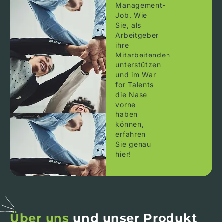
Management-
Job. Wie
Sie, als
Arbeitgeber
ihre
Mitarbeitenden
unterstützen
und im War
for Talents
die Nase
vorne
haben
können,
erfahren
Sie genau
hier!
Über uns
und unser Produkt