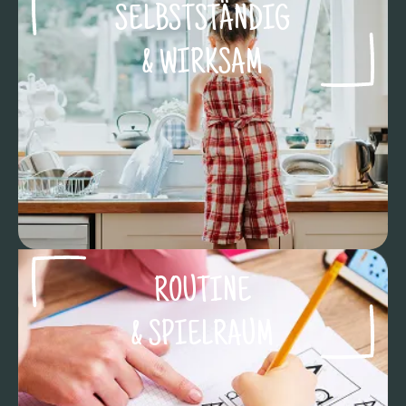
SELBSTSTÄNDIG
& WIRKSAM
ROUTINE
& SPIELRAUM​