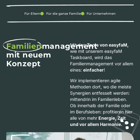
Für Eltern
Für die ganze Familie
Für Unternehmen
Familien
management
Mit den
Tools von easyfaM,
wie mit unserem easyfaM
mit neuem
Taskboard, wird das
Konzept
Familienmanagement vor allem
eines:
einfacher
!
Wir implementieren agile
Methoden dort, wo die meiste
Synergien entfesselt werden:
mittendrin im Familienleben.
Ob innerhalb der Familie oder
im Berufsleben: profitieren hier
alle von mehr
Energie, Zeit
und vor allem Harmonie.