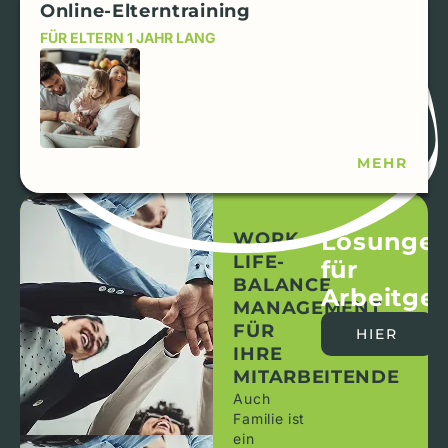
Online-Elterntraining
FÜR ELTERN 1 JAHR LANG
MEHR
Lösunge
WORK-
LIFE-
für
BALANCE
Arbeitge
MANAGEMENT
FÜR
HIER
IHRE
MITARBEITENDE
Auch
Familie ist
ein